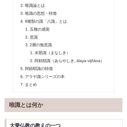
唯識論とは
唯識の思想・特徴
8種類の識「八識」とは
五種の感覚
意識
2層の無意識
末那識（まなしき）
阿頼耶識（あらやしき, ālaya-vijñāna）
阿頼耶識の特徴
アラヤ識シリーズの本
まとめ
唯識とは何か
大乗仏教の教えの一つ