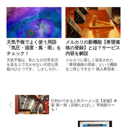
投資とは？ きいちゃん 株式投資
ワースポットが織りなす奇跡の
のリスクは？ こんなお悩みあり
冬の風景を訪れてみました。 そ
ま...
の絶景巡りの中で、地元の味覚
に触れられるランチ・定食...
天気予報でよく使う用語
メルカリの新機能【希望価
「気圧・湿度・風・雨」を
格の登録】とは？サービス
チェック！
内容を解説
天気予報は、私たちが日常生活
メルカリに新しく追加された
を送る上で欠かせない大切な情
「希望価格の登録」という機能
報のひとつです。 しかしその中
をご存じですか？ 購入希望者が
には、さまざまな専門用語が使
「いいね！」した商品に対し
われていて理解しづらいものも
て、自分が購入したいと思う価
あります。 この記事では、天気
格を登録することができるサー
予報で使われる基本的な用語に
ビスです。 この機能では、
ついて解説します。 ...
10％・15％・20％オフの3つか...
行列のできる人気ラーメン店【老舗】本
家 第一旭（京都たかばし）早朝朝ラー
も！