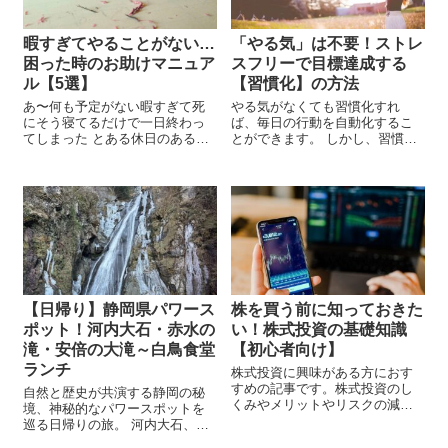
暇すぎてやることがない…
「やる気」は不要！ストレ
困った時のお助けマニュア
スフリーで目標達成する
ル【5選】
【習慣化】の方法
あ〜何も予定がない暇すぎて死
やる気がなくても習慣化すれ
にそう寝てるだけで一日終わっ
ば、毎日の行動を自動化するこ
てしまった とある休日のあるあ
とができます。 しかし、習慣化
るではないでしょうか。何もし
が苦手だと新しい習慣を身につ
ないで寝ていただけだと、一日
けるのが難しいものです。 そこ
の終わりに深く後悔すること
で、この記事では「やる気」を
も。 後悔しないのなら何もしな
必要としない、ストレスフリー
い1日もあっていいか...
で目標達成する効果的な習慣
化...
【日帰り】静岡県パワース
株を買う前に知っておきた
ポット！河内大石・赤水の
い！株式投資の基礎知識
滝・安倍の大滝～白鳥食堂
【初心者向け】
ランチ
株式投資に興味がある方におす
すめの記事です。株式投資のし
自然と歴史が共演する静岡の秘
くみやメリットやリスクの減ら
境、神秘的なパワースポットを
し方は？初心者でもわかりやす
巡る日帰りの旅。 河内大石、赤
く解説します。 あおちゃん 株式
水の滝、安倍大滝──これらのパ