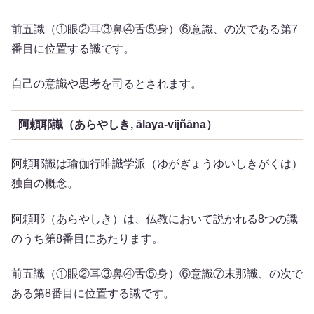
前五識（①眼②耳③鼻④舌⑤身）⑥意識、の次である第7
番目に位置する識です。
自己の意識や思考を司るとされます。
阿頼耶識（あらやしき, ālaya-vijñāna）
阿頼耶識は瑜伽行唯識学派（ゆがぎょうゆいしきがくは）
独自の概念。
阿頼耶（あらやしき）は、仏教において説かれる8つの識
のうち第8番目にあたります。
前五識（①眼②耳③鼻④舌⑤身）⑥意識⑦末那識、の次で
ある第8番目に位置する識です。