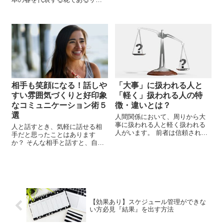
体に不調が・・。 太る原因は、
ラは、花の美しさや一時の輝き
糖質だけじゃないんです。 炭水
を大切にする日本人の心を象徴
化物を食べないから太る 極端な
する存在です。 春の訪れととも
糖質カッ...
に、街中や公園に咲き誇る美し
い桜の花。 風に揺れ...
相手も笑顔になる！話しや
「大事」に扱われる人と
すい雰囲気づくりと好印象
「軽く」扱われる人の特
なコミュニケーション術５
徴・違いとは？
選
人間関係において、周りから大
事に扱われる人と軽く扱われる
人と話すとき、気軽に話せる相
人がいます。 前者は信頼され、
手だと思ったことはあります
尊敬され、そしてより幸福な人
か？ そんな相手と話すと、自然
生を送ることができます。 一
と笑顔になり、話しやすい雰囲
方、後者は人々から避けられ、
気が生まれます。 ここでは、初
無視され、そして不幸な人生を
対面や大事な場面でも好印象を
送ることが多いです。では、
与え、相手も笑顔になるような
こ...
コミュニケーション術を５つ
紹...
【効果あり】スケジュール管理ができな
い方必見『結果』を出す方法