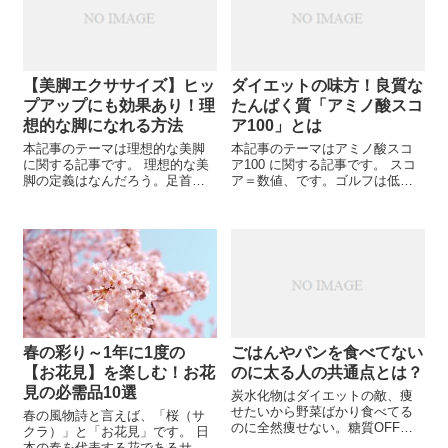
【美脚エクササイズ】ヒッ
ダイエットの味方！良質な
プアップにも効果あり！理
たんぱく質「アミノ酸スコ
想的な脚になれる方法
ア100」とは
本記事のテーマは理想的な美脚
本記事のテーマはアミノ酸スコ
に関する記事です。 理想的な美
ア100 に関する記事です。 スコ
脚の定義はなんだろう。足首が
ア＝数値、です。ゴルフは低い
キュッと引き締まった脚？カモ
方がいいですが、アミノ酸のス
シカのような脚？ただ細いだけ
コアは高いほうがいいです。ア
ではなく、しなやかでほどよく
ミノ酸スコアは、質の良いタン
筋肉がついてる脚が美しいと思
パク源を知るために非常に重要
いませんか。この記事では美脚
な数値です。適正値っていくつ
になる...
な...
春の彩り～1年に1度の
ごはんやパンを食べてない
【お花見】を楽しむ！お花
のに太る人の共通点とは？
見の必需品10選
炭水化物はダイエットの敵、痩
せたいから野菜ばかり食べてる
春の風物詩と言えば、「桜（サ
のに全然痩せない。糖質OFF製
クラ）」と「お花見」です。 日
品ばかり選んで食べているて、
本の春を代表する花であるサク