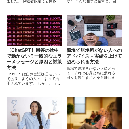
ました。 試験者限定で公開され
か？ そんな相手と話すと、自然
ており、軽量のモデルで一般に
と笑顔になり、話しやすい雰囲
公開されると話題になっていた
気が生まれます。 ここでは、初
Bardが、同年4月20日に日本から
対面や大事な場面でも好印象を
もアクセス可能になりました。
与え、相手も笑顔になるような
...
コミュニケーション術を５つ
紹...
【ChatGPT】回答の途中
職場で居場所がない人への
で動かない？一般的なエラ
アドバイス – 実績を上げて
ーメッセージと原因と対策
認められる方法
方法
職場で居場所がない人にとっ
て、それは心身ともに疲れる
ChatGPTは自然言語処理モデル
日々を過ごすことを意味しま
であり、多くの人々によって活
す。 でも、その状況を変えるこ
用されています。 しかし、時に
とはできます。実績を上げて認
はChatGPTが動かないことがあ
められることが、職場での居場
り、エラーメッセージが表示さ
所を確保するために必要不可欠
れることがあります。 この記事
です。 本記事では、具体的なア
では、ChatGPTが表示する一般
ドバ...
的なエラ...