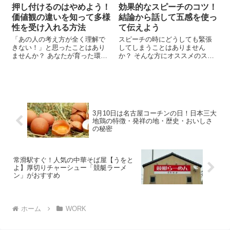
押し付けるのはやめよう！
効果的なスピーチのコツ！
価値観の違いを知って多様
結論から話して五感を使っ
性を受け入れる方法
て伝えよう
「あの人の考え方が全く理解で
スピーチの時にどうしても緊張
きない！」と思ったことはあり
してしまうことはありません
ませんか？ あなたが育った環境
か？ そんな方にオススメのスピ
や人生経験によって形成され
ーチのコツをお伝えします。 ス
た、自分の価値観があるからこ
ピーチは緊張するものですが、
そ、他人の考え方に馴染めない
効果的に伝えるためにはいくつ
場合もあります。 しかし、人と
かのコツがあります。 結論から
の関係を築く上で、価値観の
話して、普段使いの言...
違...
3月10日は名古屋コーチンの日！日本三大
地鶏の特徴・発祥の地・歴史・おいしさ
の秘密
常滑駅すぐ！人気の中華そば屋【うをと
よ】厚切りチャーシュー「競艇ラーメ
ン」がおすすめ
ホーム
WORK