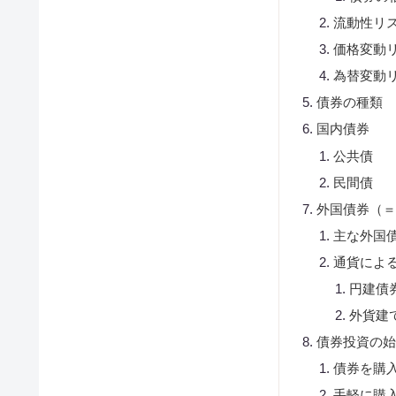
流動性リ
価格変動
為替変動
債券の種類
国内債券
公共債
民間債
外国債券（
主な外国
通貨によ
円建債
外貨建
債券投資の
債券を購
手軽に購