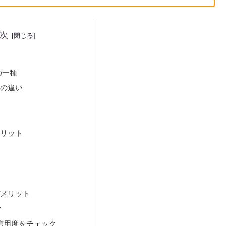
次
の一種
との違い
メリット
デメリット
ク
信用度をチェック