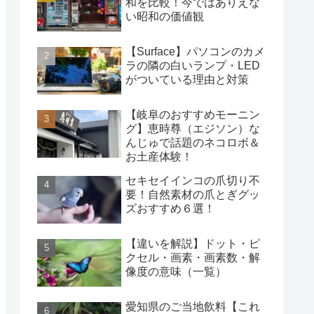
和を比較！今ではありえな
い昭和の価値観
【Surface】パソコンのカメ
ラの隣の白いランプ・LED
がついている理由と対策
【岐阜のおすすめモーニン
グ】恵時尊（エジソン）な
んじゅで話題のネコロボ＆
お土産体験！
セキセイインコの爪切り不
要！自然素材の爪とぎグッ
ズおすすめ６選！
【違いを解説】ドット・ピ
クセル・画素・画素数・解
像度の意味（一覧）
愛知県のご当地飲料【これ