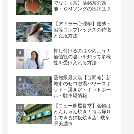
でなくっ茶】活銘茶の効
能・ＣＭソングの歌詞は？
【アドラー心理学】優越・
劣等コンプレックスの特徴
と克服方法
押し付けるのはやめよう！
価値観の違いを知って多様
性を受け入れる方法
愛知県最大級【百間滝】新
城市のゼロ磁場パワースポ
ット～湧き水・ポットホー
ル・駐車場情報
【ニュー柳屋食堂】名物は
とんちゃん焼き！持ち帰り
もできる鉄板焼き店 - 岐阜
県美濃市