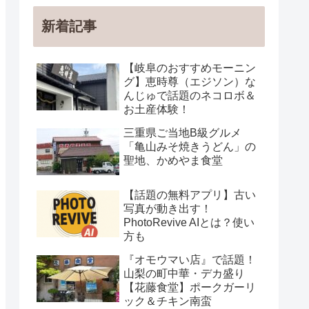
新着記事
【岐阜のおすすめモーニン
グ】恵時尊（エジソン）な
んじゅで話題のネコロボ＆
お土産体験！
三重県ご当地B級グルメ
「亀山みそ焼きうどん」の
聖地、かめやま食堂
【話題の無料アプリ】古い
写真が動き出す！
PhotoRevive AIとは？使い
方も
『オモウマい店』で話題！
山梨の町中華・デカ盛り
【花藤食堂】ポークガーリ
ック＆チキン南蛮