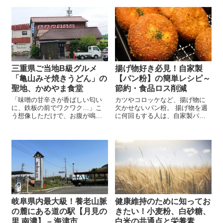
三重県ご当地B級グルメ
揚げ物好き必見！自家製
「亀山みそ焼きうどん」の
【パン粉】の簡単レシピ～
聖地、かめやま食堂
節約・食品ロス削減
「味噌の甘辛さが香ばしい匂い
カツやコロッケなど、揚げ物に
に、鉄板の前でワクワク…」こ
欠かせないパン粉。 揚げ物を週
う想像しただけで、お腹が鳴り
に何回もする人は、自家製パン
ますよね？三重・亀山のご当地
粉をつくることをおすすめしま
グルメ「みそ焼きうどん」が味
す。 なぜなら、古くなったパン
わえる名店、それが かめやま食
や余ったパンを使ってかんたん
堂。自分で“育てる”ように焼くス
に作れてコスパが良いからで
タイルで、一度食べたらクセに
す。 あおちゃ...
なるその...
岐阜県内最大級！養老山脈
健康維持のために知ってお
の麓にある道の駅【月見の
きたい！小麦粉、白砂糖、
里 南濃】 – 海津市
白米の共通点と栄養素