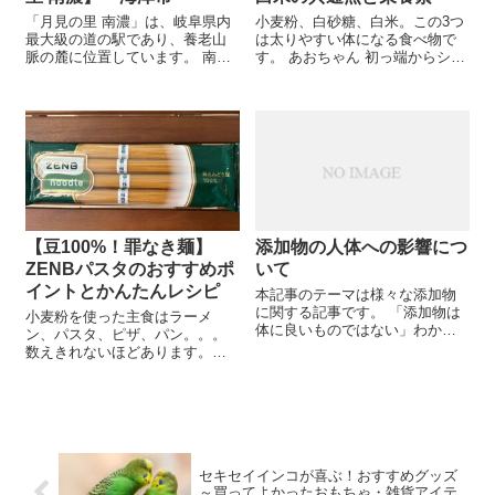
「月見の里 南濃」は、岐阜県内
小麦粉、白砂糖、白米。この3つ
最大級の道の駅であり、養老山
は太りやすい体になる食べ物で
脈の麓に位置しています。 南濃
す。 あおちゃん 初っ端からショ
町の美味しい特産品や農産物が
ッキングな内容～食べ過ぎなき
豊富に揃っており、地元のみか
ゃいいんでしょ お寿司屋さんは
んや奥美濃古地などが人気を集
白米しかないよ～！砂糖たっぷ
めています。 また、南濃温泉
りスイーツ大好きだよ～食べち
「水晶の湯」の源泉を利用し...
ゃいけないのか！読者...
【豆100%！罪なき麺】
添加物の人体への影響につ
ZENBパスタのおすすめポ
いて
イントとかんたんレシピ
本記事のテーマは様々な添加物
に関する記事です。 「添加物は
小麦粉を使った主食はラーメ
体に良いものではない」わかっ
ン、パスタ、ピザ、パン。。。
ていているから、私たちは無添
数えきれないほどあります。気
加・無香料・無農薬・オーガニ
が付いたら毎食小麦粉を使う料
ック・有機のものを選んでしま
理を食べている私たち。 あおち
います。 でもすべてにおいて添
ゃん ダイエット中なのに麺類が
加物を避けては通れません。...
食べたいの。 だって飽きない
し、おいしいんだもん！とい...
セキセイインコが喜ぶ！おすすめグッズ
～買ってよかったおもちゃ・雑貨アイテ