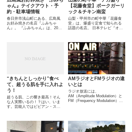
ゃん』テイクアウト・予
【花藤食堂】ポークガーリ
約・駐車場情報
ック＆チキン南蛮
春日井市浅山町にある、広島風
山梨・甲州市の町中華「花藤食
お好み焼きの名店『ふみちゃ
堂」は、爆盛り定食で知られる
ん』。 『ふみちゃん』は、2023
話題の名店。 日本テレビ『オモ
年9月にオープンしたアットホー
ウマい店』でも紹介され、連日
ムなお好み焼きの人気店です。
多くのファンでにぎわいます。
今回は実際に足を運んで試して
今回は人気の「ポークガーリッ
みた感想をお届けします。 お店
ク定食」と「チキン南蛮定食」
の雰囲気や、鉄...
を食べてきました！ ...
“きちんとしっかり”食べ
AMラジオとFMラジオの違
て、超うる肌を手に入れよ
いとは
う！
ラジオ放送には、
AM（Amplitude Modulation）と
超うる肌、この響き最高！そん
FM（Frequency Modulation）の2
な人実際いるの！？はい、いま
つの方式があります。 それぞれ
す。芸能人ではビビアン・スー
に特徴があり、メリットとデメ
さん、綾瀬はるかさん。うるう
リットがあります。 この記事で
るした肌でいる人って年齢不詳
は、AMラジオとFM...
な人が多いです。肌の水分って
すごく大事。 化粧水や美容液よ
りも、まず先に気を付けたいこ