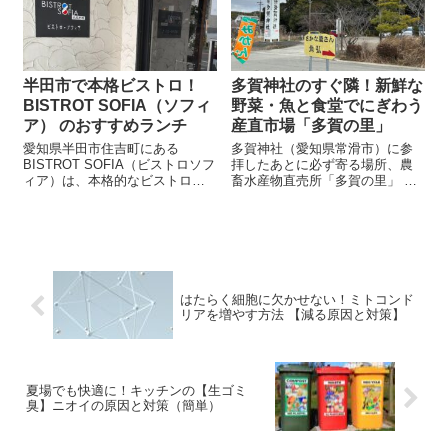
と、ま...
半田市で本格ビストロ！
多賀神社のすぐ隣！新鮮な
BISTROT SOFIA（ソフィ
野菜・魚と食堂でにぎわう
ア） のおすすめランチ
産直市場「多賀の里」
愛知県半田市住吉町にある
多賀神社（愛知県常滑市）に参
BISTROT SOFIA（ビストロソフ
拝したあとに必ず寄る場所、農
ィア）は、本格的なビストロ料
畜水産物直売所「多賀の里」 。
理が楽しめるお店です。 美味し
「多賀の里」の魅力は、敷地内
いランチメニューがあり、平日
に並ぶ農産物直売所、鮮魚店、
でも地元の人々に愛されていま
食堂です。 多賀神社の参拝つい
す。 この記事では、BISTROT
でに食事・買い物ができるの
SOFIAの...
で、多くの人で賑わいます。...
はたらく細胞に欠かせない！ミトコンド
リアを増やす方法 【減る原因と対策】
夏場でも快適に！キッチンの【生ゴミ
臭】ニオイの原因と対策（簡単）