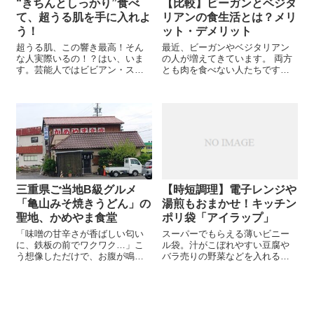
“きちんとしっかり”食べ
【比較】ビーガンとベジタ
て、超うる肌を手に入れよ
リアンの食生活とは？メリ
う！
ット・デメリット
超うる肌、この響き最高！そん
最近、ビーガンやベジタリアン
な人実際いるの！？はい、いま
の人が増えてきています。 両方
す。芸能人ではビビアン・スー
とも肉を食べない人たちです
さん、綾瀬はるかさん。うるう
が、実はその違いは大きく、食
るした肌でいる人って年齢不詳
生活の観点からも異なる点があ
な人が多いです。肌の水分って
ります。 この記事では、ビーガ
すごく大事。 化粧水や美容液よ
ンとベジタリアンの違いについ
りも、まず先に気を付けたいこ
て解説していきます。 ...
と、ま...
三重県ご当地B級グルメ
【時短調理】電子レンジや
「亀山みそ焼きうどん」の
湯煎もおまかせ！キッチン
聖地、かめやま食堂
ポリ袋「アイラップ」
「味噌の甘辛さが香ばしい匂い
スーパーでもらえる薄いビニー
に、鉄板の前でワクワク…」こ
ル袋。汁がこぼれやすい豆腐や
う想像しただけで、お腹が鳴り
バラ売りの野菜などを入れるの
ますよね？三重・亀山のご当地
に便利。 あおちゃん お肉、お刺
グルメ「みそ焼きうどん」が味
身を入れるのに便利よね きいち
わえる名店、それが かめやま食
ゃん 入れ物以外に調理できるか
堂。自分で“育てる”ように焼くス
な？ スーパーでもらうレジ袋は
タイルで、一度食べたらクセに
調...