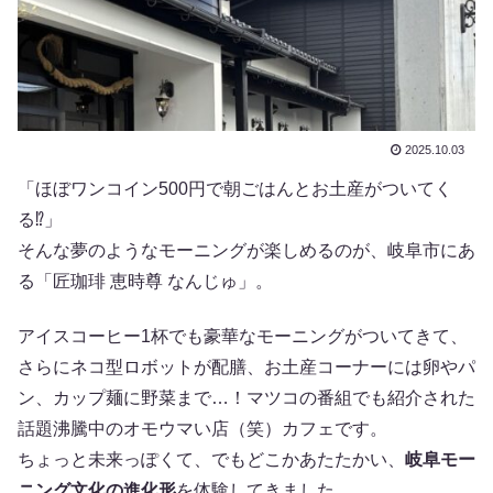
2025.10.03
「ほぼワンコイン500円で朝ごはんとお土産がついてく
る⁉」
そんな夢のようなモーニングが楽しめるのが、岐阜市にあ
る「匠珈琲 恵時尊 なんじゅ」。
アイスコーヒー1杯でも豪華なモーニングがついてきて、
さらにネコ型ロボットが配膳、お土産コーナーには卵やパ
ン、カップ麺に野菜まで…！マツコの番組でも紹介された
話題沸騰中のオモウマい店（笑）カフェです。
ちょっと未来っぽくて、でもどこかあたたかい、
岐阜モー
ニング文化の進化形
を体験してきました。