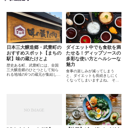
日本三大醸造郷・武豊町の
ダイエット中でも食欲を満
おすすめスポット【まちの
たせる！ディップソースの
駅】味の蔵たけとよ
多彩な使い方とヘルシーな
魅力
歴史ある町、武豊町には、全国
三大醸造郷のひとつとして知ら
食事の楽しみが減ってしまう
れる地域の6つの蔵元が集結して
と、ダイエットも長続きしにく
います。 「まちの駅 味の蔵た
くなってしまいますよね。 そん
けとよ」では、100年以上の歴史
な方におすすめしたいのが、デ
を誇る6つの蔵元で製造された味
ィップソースです。 ディップソ
噌やたまりなど、豊かな味わい
ースは、ヘルシーな食材と一緒
を持つ逸品たちが販売されて...
に食べることで、食事の楽しみ
を増やしながら、ダイエット
中...